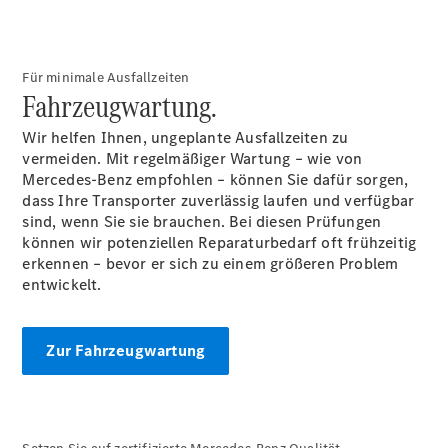
Für minimale Ausfallzeiten
Fahrzeugwartung.
Übersicht
Service &
Wir helfen Ihnen, ungeplante Ausfallzeiten zu
Zubehör
vermeiden. Mit regelmäßiger Wartung – wie von
Transporter-
Mercedes-Benz empfohlen – können Sie dafür sorgen,
Services
dass Ihre Transporter zuverlässig laufen und verfügbar
Individuelle
sind, wenn Sie sie brauchen. Bei diesen Prüfungen
Beratung
können wir potenziellen Reparaturbedarf oft frühzeitig
Mobilitätslösungen
erkennen – bevor er sich zu einem größeren Problem
Intelligente
entwickelt.
Fahrzeugsteuerung
Mercedes-
Benz
Zur Fahrzeugwartung
Qualität
Servicetermin
vereinbaren