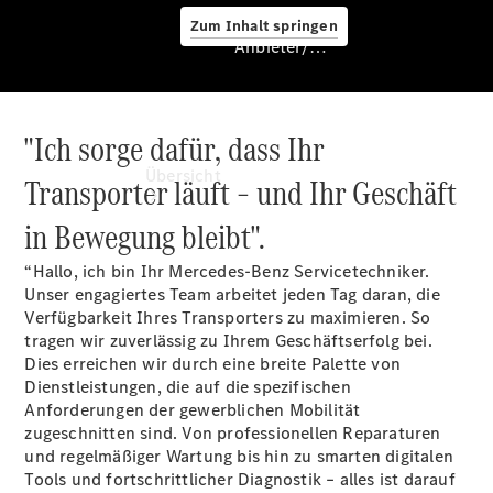
Zum Inhalt springen
Anbieter/Datenschutz
"Ich sorge dafür, dass Ihr
Anbieter/Datenschutz
Übersicht
Transporter läuft – und Ihr Geschäft
in Bewegung bleibt".
“Hallo, ich bin Ihr Mercedes-Benz Servicetechniker.
Unser engagiertes Team arbeitet jeden Tag daran, die
Verfügbarkeit Ihres Transporters zu maximieren. So
tragen wir zuverlässig zu Ihrem Geschäftserfolg bei.
Startseite
Dies erreichen wir durch eine breite Palette von
Kontakt
Dienstleistungen, die auf die spezifischen
Beratung
Anforderungen der gewerblichen Mobilität
vereinbaren
zugeschnitten sind. Von professionellen Reparaturen
Servicetermin
und regelmäßiger Wartung bis hin zu smarten digitalen
buchen
Tools und fortschrittlicher Diagnostik – alles ist darauf
Probefahrt