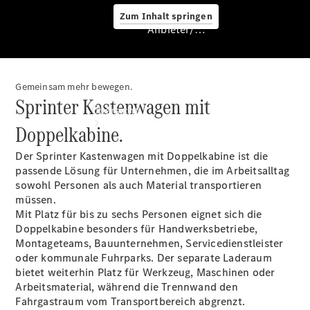
Zum Inhalt springen
Anbieter/Datenschutz
Gemeinsam mehr bewegen.
Anbieter/Datenschutz
Sprinter Kastenwagen mit
Übersicht
Doppelkabine.
Der Sprinter Kastenwagen mit Doppelkabine ist die
passende Lösung für Unternehmen, die im Arbeitsalltag
sowohl Personen als auch Material transportieren
müssen.
Mit Platz für bis zu sechs Personen eignet sich die
Startseite
Doppelkabine besonders für Handwerksbetriebe,
Kontakt
Montageteams, Bauunternehmen, Servicedienstleister
Beratung
oder kommunale Fuhrparks. Der separate Laderaum
vereinbaren
bietet weiterhin Platz für Werkzeug, Maschinen oder
Servicetermin
Arbeitsmaterial, während die Trennwand den
buchen
Fahrgastraum vom Transportbereich abgrenzt.
Probefahrt