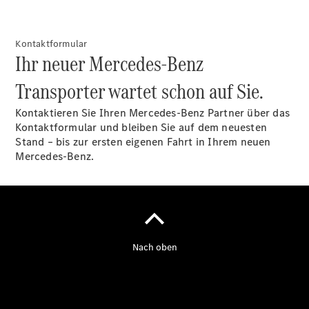
Kontaktformular
Ihr neuer Mercedes-Benz
Übersicht
Transporter wartet schon auf Sie.
Service &
Zubehör
Kontaktieren Sie Ihren Mercedes-Benz Partner über das
Transporter-
Kontaktformular und bleiben Sie auf dem neuesten
Services
Stand – bis zur ersten eigenen Fahrt in Ihrem neuen
Individuelle
Mercedes-Benz.
Beratung
Mobilitätslösungen
Intelligente
Fahrzeugsteuerung
Mercedes-
Benz
Qualität
Servicetermin
vereinbaren