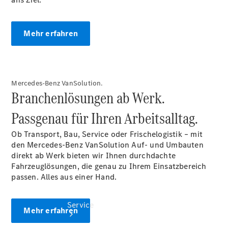
Probefahrt
Junge
Sterne
Mehr erfahren
Transporter
Gebrauchtwagensuche
Leasing &
Finanzierung
Online
Mercedes-Benz VanSolution.
Store
Branchenlösungen ab Werk.
Konfigurator
Passgenau für Ihren Arbeitsalltag.
Ob Transport, Bau, Service oder Frischelogistik – mit
den Mercedes-Benz VanSolution Auf- und Umbauten
direkt ab Werk bieten wir Ihnen durchdachte
Fahrzeuglösungen, die genau zu Ihrem Einsatzbereich
passen. Alles aus einer Hand.
Service
Mehr erfahren